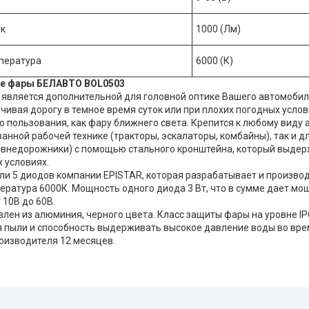
ік
1000 (Лм)
пература
6000 (К)
е фары БЕЛАВТО BOL0503
 является дополнительной для головной оптике Вашего автомобиля,
чивая дорогу в темное время суток или при плохих погодных усло
 пользования, как фару ближнего света. Крепится к любому виду 
анной рабочей технике (тракторы, эскалаторы, комбайны), так и д
 внедорожники) с помощью стального кронштейна, который выде
 условиях.
ли 5 диодов компании EPISTAR, которая разрабатывает и произво
ература 6000К. Мощность одного диода 3 Вт, что в сумме дает мо
 10В до 60В.
влен из алюминия, черного цвета. Класс защиты фары на уровне IP
 пыли и способность выдерживать высокое давление воды во вре
роизводителя 12 месяцев.