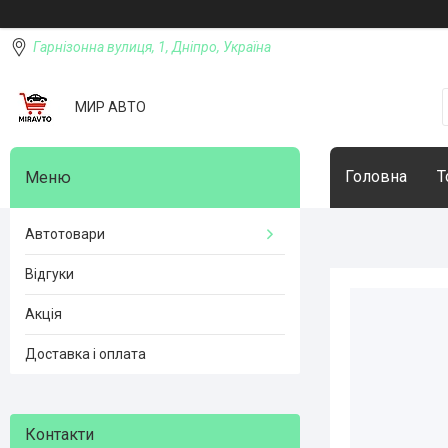
Гарнізонна вулиця, 1, Дніпро, Україна
МИР АВТО
Головна
Т
Автотовари
Відгуки
Акція
Доставка і оплата