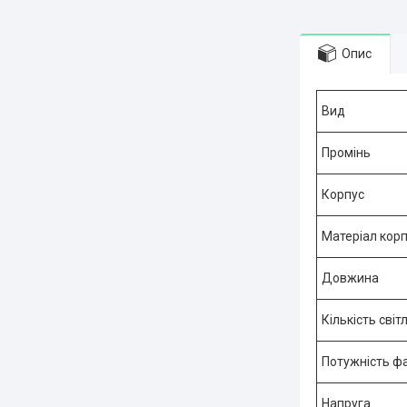
Опис
Вид
Промінь
Корпус
Матеріал кор
Довжина
Кількість світ
Потужність ф
Напруга