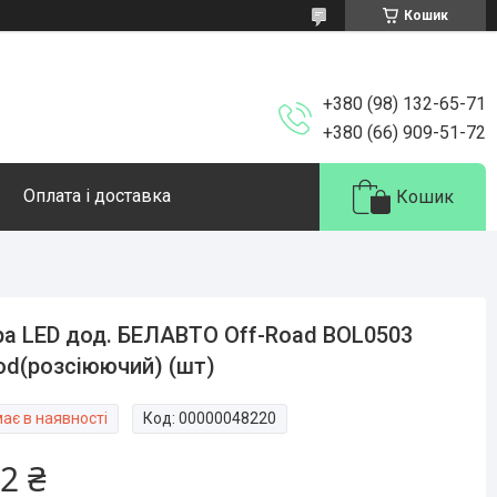
Кошик
+380 (98) 132-65-71
+380 (66) 909-51-72
Оплата і доставка
Кошик
а LED дод. БЕЛАВТО Off-Road BOL0503
od(розсіюючий) (шт)
ає в наявності
Код:
00000048220
2 ₴