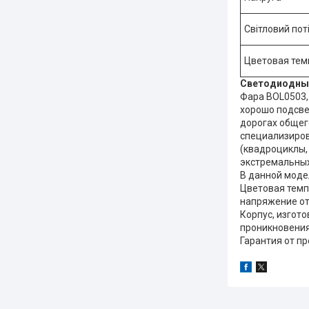
Світловий пот
Цветовая тем
Светодиодны
Фара BOL0503,
хорошо подсве
дорогах общего
специализиров
(квадроциклы,
экстремальных
В данной моде
Цветовая темп
напряжение от
Корпус, изгото
проникновения
Гарантия от п