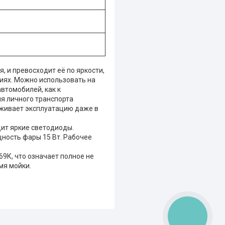
 и превосходит её по яркости,
виях. Можно использовать на
автомобилей, как к
ля личного транспорта
рживает эксплуатацию даже в
дит яркие светодиоды.
щность фары 15 Вт. Рабочее
69К, что означает полное не
мя мойки.
КНОПКА
ЗВ'ЯЗКУ