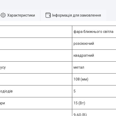
Характеристики
Інформація для замовлення
фара ближнього світла
розсіюючий
квадратний
пусу
метал
108 (мм)
лодіодів
5
ари
15 (Вт)
9-60 (В)