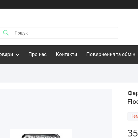
овари
Про нас
Контакти
Повернення та обмін
Фар
Flo
Нем
35