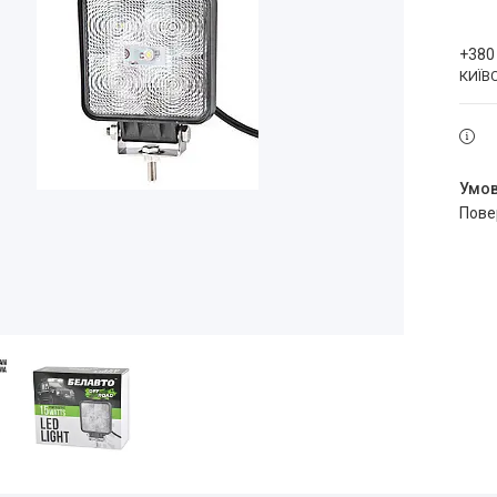
+380
КИЇВ
пов