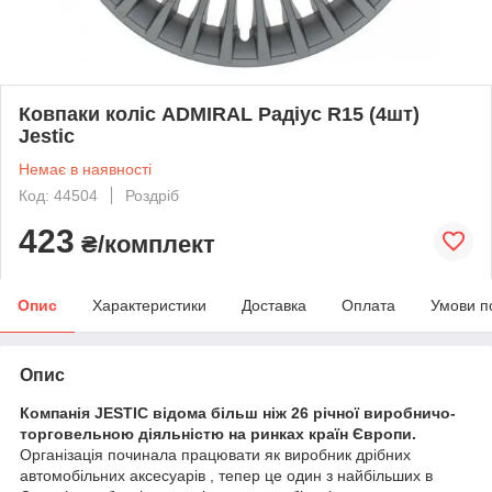
Ковпаки коліс ADMIRAL Радіус R15 (4шт)
Jestic
Немає в наявності
Код: 44504
Роздріб
423
₴/комплект
Опис
Характеристики
Доставка
Оплата
Умови п
Опис
Компанія JESTIC відома більш ніж 26 річної виробничо-
торговельною діяльністю на ринках країн Європи.
Організація починала працювати як виробник дрібних
автомобільних аксесуарів , тепер це один з найбільших в