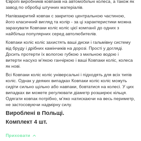
Європі виробників ковпаків на автомобільні колеса, а також як
завод по обробці штучних матеріалів.
Напівзакритий ковпак c закритою центральною частиною,
його класичний вигляд та колір - за ці характеристики можна
зарахувати Ковпаки коліс коліс цієї компанії до одних з
найбільш популярних серед автолюбителів.
Ковпаки коліс коліс захистять ваші диски і гальмівну систему
від бруду і дрібних камінчиків на дорозі. Прості у догляді.
Досить протерти їх вологою губкою з мильною водою і
витерти насухо м'якою ганчіркою і ваші Ковпаки коліс, колеса
як нові.
Всі Ковпаки коліс коліс універсальні і підходять для всіх типів
коліс. Однак у деяких випадках Ковпаки коліс коліс можуть
сидіти сильно щільно або навпаки, бовтатися на колесі. У цих
випадках ви можете регулювати діаметр розширює кільця.
Одягати ковпак потрібно, м'яко натискаючи на весь периметр,
не застосовуючи надмірну силу.
Вироблені в Польщі.
Комплект 4 шт.
Приховати