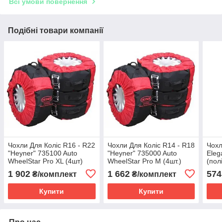
Всі умови повернення
Подібні товари компанії
Чохли Для Коліс R16 - R22
Чохли Для Коліс R14 - R18
Чохл
"Heyner" 735100 Auto
"Heyner" 735000 Auto
Eleg
WheelStar Pro XL (4шт)
WheelStar Pro M (4шт.)
(пол
1 902
1 662
574
₴/комплект
₴/комплект
Купити
Купити