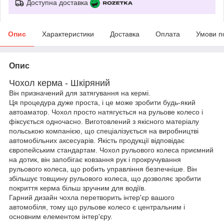
Доступна доставка
Опис
Характеристики
Доставка
Оплата
Умови п
Опис
Чохол керма - Шкіряний
Він призначений для затягування на кермі.
Ця процедура дуже проста, і це може зробити будь-який
автоаматор. Чохол просто натягується на рульове колесо і
фіксується одночасно. Виготовлений з якісного матеріалу
польською компанією, що спеціалізується на виробництві
автомобільних аксесуарів. Якість продукції відповідає
європейським стандартам. Чохол рульового колеса приємний
на дотик, він запобігає ковзання рук і прокручування
рульового колеса, що робить управління безпечніше. Він
збільшує товщину рульового колеса, що дозволяє зробити
покриття керма більш зручним для водіїв.
Гарний дизайн чохла перетворить інтер'єр вашого
автомобіля, тому що рульове колесо є центральним і
основним елементом інтер'єру.