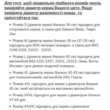
Для того, щоб правильно підібрати розмір чохла,
виміряйте діаметр керма Вашого авто. Якщо
виміряти діаметр можливості немає, то
орієнтуйтеся так:
Розмір S (діаметр керма близько 36 см) підходить для
спортивного керма, а також для Daewoo Matiz, Таврії,
Оки.
Розмір М (діаметр керма близько 38 см (37-39 см))
підходить для 90% легкових іномарок, а також для ВАЗ
2108-2109, 21010 - 21015.
Розмір L (діаметр керма близько 40 см) підходить для
автомобілів ВАЗ 2101-2107, 21011, 21013, Нива, Волга,
Москвич і для деяких моделей іномарок.
Розмір XL (діаметр керма близько 42-43 см) підходить
для позашляховиків, автомобілів УАЗ, Газель.
Розмір XXL підходить для керма з діаметром близько
45 см, який зустрічається на вантажних автомобілях.
Розмір XXXL підходить для керма з діаметром близько
47-49 див.
Розмір XXXXL підходить для керма з діаметром