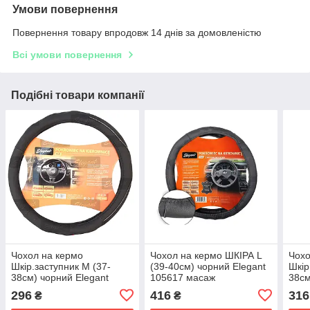
Умови повернення
Повернення товару впродовж 14 днів за домовленістю
Всі умови повернення
Подібні товари компанії
Чохол на кермо
Чохол на кермо ШКІРА L
Чохо
Шкір.заступник M (37-
(39-40см) чорний Elegant
Шкір
38см) чорний Elegant
105617 масаж
38см
105460 Масажний
105
296
416
316
₴
₴