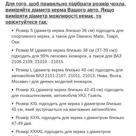
Для того, щоб правильно підібрати розмір чохла,
виміряйте діаметр керма Вашого авто. Якщо
виміряти діаметр можливості немає, то
орієнтуйтеся так:
Розмір S (діаметр керма близько 36 см) підходить для
спортивного керма, а також для Daewoo Matiz, Таврії,
Оки.
Розмір М (діаметр керма близько 38 см (37-39 см))
підходить для 90% легкових іномарок, а також для ВАЗ
2108-2109, 21010 - 21015.
Розмір L (діаметр керма близько 40 см) підходить для
автомобілів ВАЗ 2101-2107, 21011, 21013, Нива, Волга,
Москвич і для деяких моделей іномарок.
Розмір XL (діаметр керма близько 42-43 см) підходить
для позашляховиків, автомобілів УАЗ, Газель.
Розмір XXL підходить для керма з діаметром близько
45 см, який зустрічається на вантажних автомобілях.
Розмір XXXL підходить для керма з діаметром близько
47-49 див.
Розмір XXXXL підходить для керма з діаметром