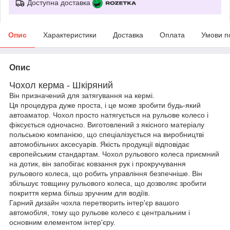
Доступна доставка
Опис
Характеристики
Доставка
Оплата
Умови п
Опис
Чохол керма - Шкіряний
Він призначений для затягування на кермі.
Ця процедура дуже проста, і це може зробити будь-який
автоаматор. Чохол просто натягується на рульове колесо і
фіксується одночасно. Виготовлений з якісного матеріалу
польською компанією, що спеціалізується на виробництві
автомобільних аксесуарів. Якість продукції відповідає
європейським стандартам. Чохол рульового колеса приємний
на дотик, він запобігає ковзання рук і прокручування
рульового колеса, що робить управління безпечніше. Він
збільшує товщину рульового колеса, що дозволяє зробити
покриття керма більш зручним для водіїв.
Гарний дизайн чохла перетворить інтер'єр вашого
автомобіля, тому що рульове колесо є центральним і
основним елементом інтер'єру.