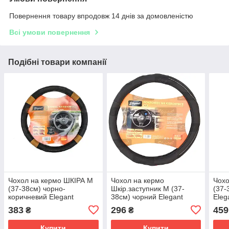
Повернення товару впродовж 14 днів за домовленістю
Всі умови повернення
Подібні товари компанії
Чохол на кермо ШКІРА M
Чохол на кермо
Чохо
(37-38см) чорно-
Шкір.заступник M (37-
(37-
коричневий Elegant
38см) чорний Elegant
Eleg
105796
105460 Масажний
383
296
459
₴
₴
Купити
Купити