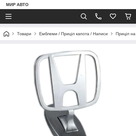
МИР АВТО
Товари
Емблеми / Приціл капота / Написи
Приціл на