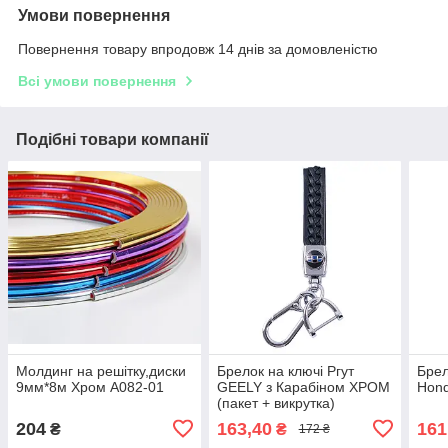
Умови повернення
Повернення товару впродовж 14 днів за домовленістю
Всі умови повернення
Подібні товари компанії
Молдинг на решітку,диски
Брелок на ключі Ргут
Брел
9мм*8м Хром A082-01
GEELY з Карабіном ХРОМ
Hond
(пакет + викрутка)
204
163,40
161
₴
₴
172 ₴