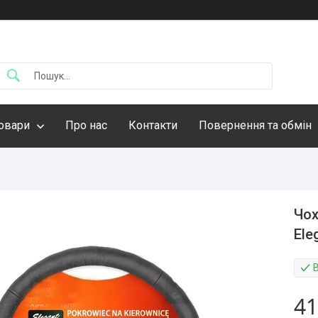
овари
Про нас
Контакти
Повернення та обмін
Чох
Ele
41