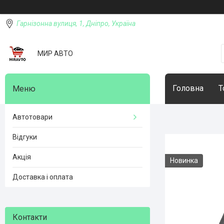
Гарнізонна вулиця, 1, Дніпро, Україна
МИР АВТО
Головна
Т
Автотовари
Відгуки
Акція
Новинка
Доставка і оплата