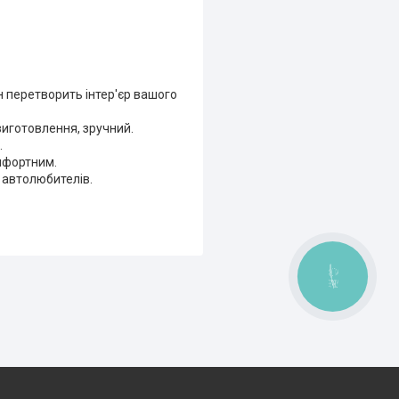
ин перетворить інтер'єр вашого
виготовлення, зручний.
.
омфортним.
я автолюбителів.
КНОПКА
ЗВ'ЯЗКУ