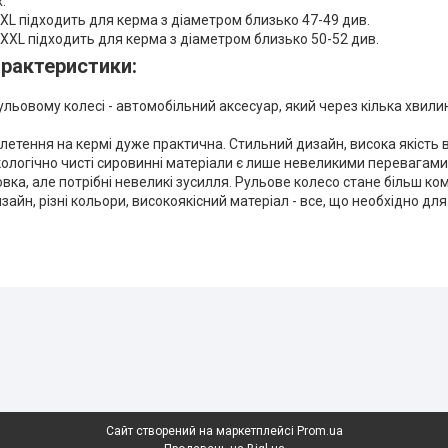
.
XL підходить для керма з діаметром близько 47-49 див.
XXL підходить для керма з діаметром близько 50-52 див.
арактеристики:
рульовому колесі - автомобільний аксесуар, який через кілька хвил
бплетення на кермі дуже практична. Стильний дизайн, висока якість 
екологічно чисті сировинні матеріали є лише невеликими перевагами
овка, але потрібні невеликі зусилля. Рульове колесо стане більш к
изайн, різні кольори, високоякісний матеріал - все, що необхідно дл
Сайт створений на маркетплейсі
Prom.ua