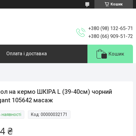
Кошик
+380 (98) 132-65-71
+380 (66) 909-51-72
Оплата і доставка
Кошик
ол на кермо ШКІРА L (39-40см) чорний
gant 105642 масаж
В наявності
Код:
00000032171
4 ₴