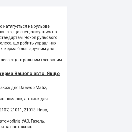
о натягується на рульове
анією, що спеціалізується на
 стандартам. Чохол рульового
колеса, що робить управління
тя керма більш зручним для
олесо є центральним і основним
р керма Вашого авто. Якщо
 також для Daewoo Matiz,
их іномарок, а також для
107, 21011, 21013, Нива,
втомобілів УАЗ, Газель.
ься на вантажних