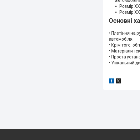
автомобілях
Розмір XX
Розмір XX
Основні х
• Плетіння на 
автомобіля.
• Крім того, о
• Матеріали і 
• Проста устан
• Унікальний д