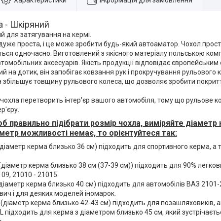
Характеристики
Інформація для замовлення
 - Шкіряний
й для затягування на кермі.
уже проста, і це може зробити будь-який автоаматор. Чохол прост
ється одночасно. Виготовлений з якісного матеріалу польською комп
томобільних аксесуарів. Якість продукції відповідає європейським
й на дотик, він запобігає ковзання рук і прокручування рульового 
н збільшує товщину рульового колеса, що дозволяє зробити покрит
чохла перетворить інтер'єр вашого автомобіля, тому що рульове к
р'єру.
об правильно підібрати розмір чохла, виміряйте діамет
аметр можливості немає, то орієнтуйтеся так:
(діаметр керма близько 36 см) підходить для спортивного керма, а
(діаметр керма близько 38 см (37-39 см)) підходить для 90% легков
09, 21010 - 21015.
(діаметр керма близько 40 см) підходить для автомобілів ВАЗ 2101-2
вич і для деяких моделей іномарок.
 (діаметр керма близько 42-43 см) підходить для позашляховиків, а
L підходить для керма з діаметром близько 45 см, який зустрічаєт