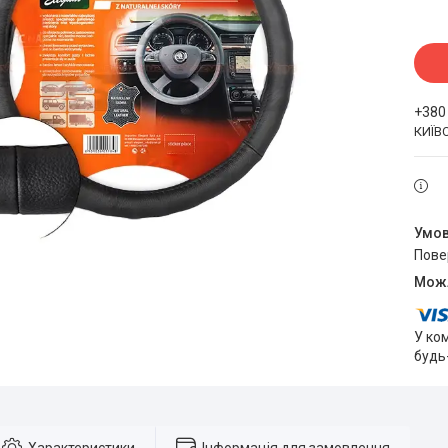
+380
КИЇВ
пов
У ко
будь