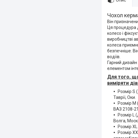
Опис
Чохол керма
Він призначени
Ця процедура д
колесо і фіксу
виробництві ав
колеса приємни
безпечніше. Ві
водіїв.
Гарний дизайн 
елементом інте
Для того, щ
виміряти ді
Розмір S 
Таврії, Оки.
Розмір М 
ВАЗ 2108-21
Розмір L 
Волга, Моск
Розмір XL
Розмір XX