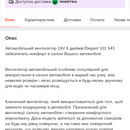
Доступна доставка
Опис
Характеристики
Доставка
Оплата
Умови п
Опис
Автомобільний вентилятор 24V 6 дюймів Elegant 101 543
забезпечить комфорт в салоні Вашого автомобіля.
Вентилятор автомобільний особливо популярний для
використання в салоні автомобіля в жаркий час року, має
невеликі розміри і легко розміщується в будь-якому зручному
для водія чи пасажирів місці.
Класичний вентилятор, який використовуються для того, щоб
замінити кондиціонер в автомобілі. Призначений для
вентиляції салону автомобіля і створення комфортного
мікроклімату. Дана модель кріпиться за допомогою саморізів
на будь-яку рівну поверхню, а так само має поворотний
механізм, що дозволяє змінити напрямок потоку повітря.