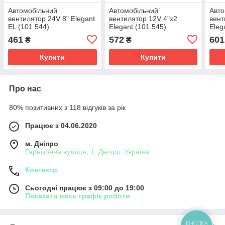
Автомобільний
Автомобільний
Авто
вентилятор 24V 8" Elegant
вентилятор 12V 4"x2
вент
EL (101 544)
Elegant (101 545)
Eleg
Подвійний, на скотчі
Подв
461
572
601
₴
₴
Купити
Купити
Про нас
80% позитивних з 118 відгуків за рік
Працює з 04.06.2020
м. Дніпро
Гарнізонна вулиця, 1, Дніпро, Україна
Контакти
Сьогодні працює з 09:00 до 19:00
Показати весь графік роботи
КНОПКА