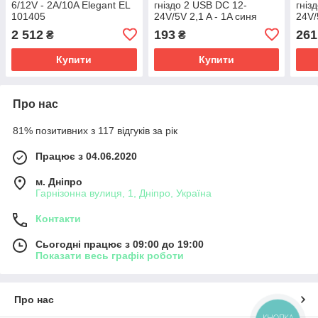
6/12V - 2A/10A Elegant EL
гніздо 2 USB DC 12-
гніз
101405
24V/5V 2,1 A - 1A синя
24V/
підсвітка з різьбою
з рі
2 512
193
261
₴
₴
Купити
Купити
Про нас
81% позитивних з 117 відгуків за рік
Працює з 04.06.2020
м. Дніпро
Гарнізонна вулиця, 1, Дніпро, Україна
Контакти
Сьогодні працює з 09:00 до 19:00
Показати весь графік роботи
Про нас
КНОПКА