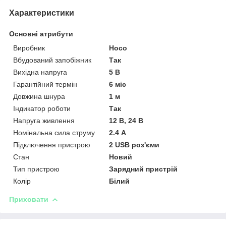
Характеристики
Основні атрибути
Виробник
Hoco
Вбудований запобіжник
Так
Вихідна напруга
5 В
Гарантійний термін
6 міс
Довжина шнура
1 м
Індикатор роботи
Так
Напруга живлення
12 В, 24 В
Номінальна сила струму
2.4 А
Підключення пристрою
2 USB роз'єми
Стан
Новий
Тип пристрою
Зарядний пристрій
Колір
Білий
Приховати