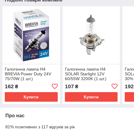
Галогенна лампа H4
Галогенна лампа H4
Гало
BREVIA Power Duty 24V
SOLAR Starlight 12V
SOLA
75/70W (1 шт.)
60/55W 3200K (1 шт.)
30% 
162
107
192
₴
₴
Купити
Купити
Про нас
81% позитивних з 117 відгуків за рік