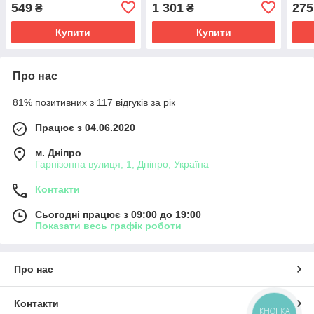
Дальній/SPOT Cree!ДХО!
Дальній/Spot "BELAUTO"
MINI
549
1 301
275
₴
₴
Ожатель Черн(1-66W)
(BOL2403 Spot) (1шт)
(1шт)
Купити
Купити
Про нас
81% позитивних з 117 відгуків за рік
Працює з 04.06.2020
м. Дніпро
Гарнізонна вулиця, 1, Дніпро, Україна
Контакти
Сьогодні працює з 09:00 до 19:00
Показати весь графік роботи
Про нас
Контакти
КНОПКА