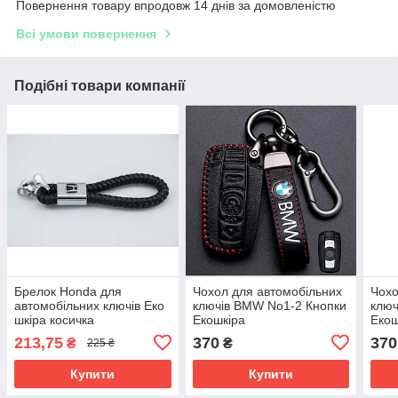
Повернення товару впродовж 14 днів за домовленістю
Всі умови повернення
Подібні товари компанії
Брелок Honda для
Чохол для автомобільних
Чохо
автомобільних ключів Еко
ключів BMW No1-2 Кнопки
ключ
шкіра косичка
Екошкіра
Екош
213,75
370
370
₴
₴
225 ₴
Купити
Купити