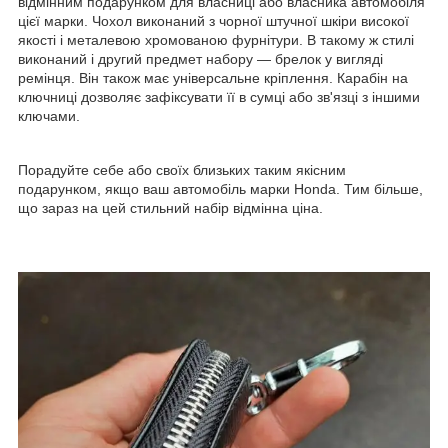
відмінним подарунком для власниці або власника автомобіля
цієї марки. Чохол виконаний з чорної штучної шкіри високої
якості і металевою хромованою фурнітури. В такому ж стилі
виконаний і другий предмет набору — брелок у вигляді
ремінця. Він також має універсальне кріплення. Карабін на
ключниці дозволяє зафіксувати її в сумці або зв'язці з іншими
ключами.
Порадуйте себе або своїх близьких таким якісним
подарунком, якщо ваш автомобіль марки Honda. Тим більше,
що зараз на цей стильний набір відмінна ціна.