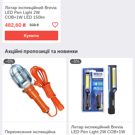
Ліхтар інспекційний Brevia
LED Pen Light 2W
COB+1W LED 150lm
900mAh microUSB 11220
482,60
₴
508 ₴
Купити
Акційні пропозиції та новинки
–5%
–5%
Ліхтар інспекційний Brevia
Перенесення інспекційна
LED Pen Light 2W COB+1W