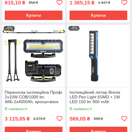
815,10
1 365,15
₴
₴
858 ₴
1 437 ₴
Купити
Купити
–5%
–5%
Переноска інспекційна Профі
Інспекційний ліхтар Brevia
2x10W COB/1000 lm,
LED Pen Light 6SMD + 1W
АКБ-2x4000Ah, кроншт.візок
LED 150 lm 900 mAh
120-190 см/ Brevia No11520
(11210BR)
В наявності
В наявності
3 115,05
569,05
₴
₴
3 279 ₴
599 ₴
Купити
Купити