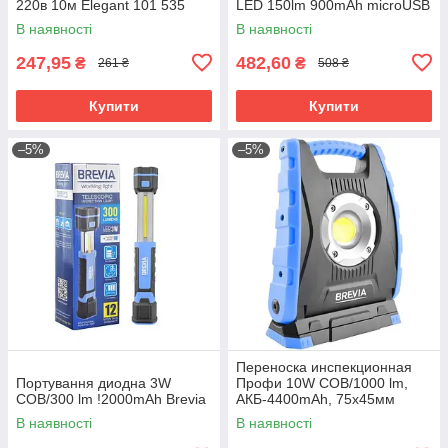
220в 10м Elegant 101 535
LED 150lm 900mAh microUSB
11220
В наявності
В наявності
247,95
482,60
₴
₴
261 ₴
508 ₴
Купити
Купити
–5%
–5%
Переноска инспекционная
Портування диодна 3W
Профи 10W COB/1000 lm,
COB/300 lm !2000mAh Brevia
АКБ-4400mAh, 75x45мм
Brevia №11410
В наявності
В наявності