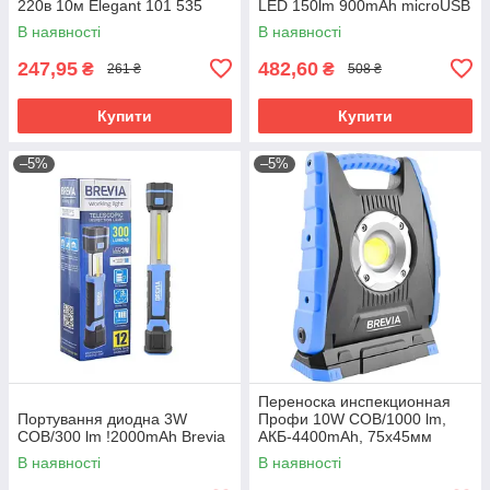
220в 10м Elegant 101 535
LED 150lm 900mAh microUSB
11220
В наявності
В наявності
247,95
482,60
₴
₴
261 ₴
508 ₴
Купити
Купити
–5%
–5%
Переноска инспекционная
Портування диодна 3W
Профи 10W COB/1000 lm,
COB/300 lm !2000mAh Brevia
АКБ-4400mAh, 75x45мм
Brevia №11410
В наявності
В наявності