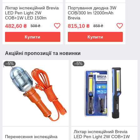
Ліхтар інспекційний Brevia
Портування диодна 3W
LED Pen Light 2W
COB/300 lm !2000mAh
COB+1W LED 150lm
Brevia
900mAh microUSB 11220
482,60
815,10
₴
₴
508 ₴
858 ₴
Купити
Купити
Акційні пропозиції та новинки
–5%
–5%
Ліхтар інспекційний Brevia
Перенесення інспекційна
LED Pen Light 2W COB+1W