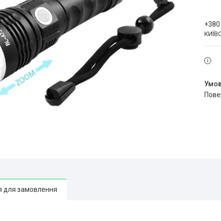
+380
КИЇВ
пов
я для замовлення