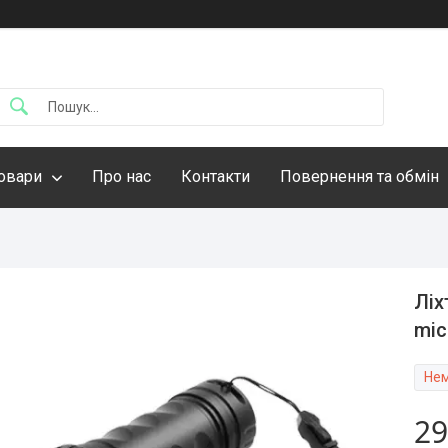
овари
Про нас
Контакти
Повернення та обмін
Ліх
mic
Нем
29