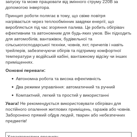
запуску та може працювати від змінного струму 220В за
допомогою інвертора.
Принцип роботи полягає в тому, що свіже повітря
нагрівається через теплообмінник завдяки енергії, що
виробляється під час згоряння палива. Це робить обігрівач
ефективним та автономним для будь-яких умов. Він підходить
для автомобілів, вантажівок, будівельної та
сільськогосподарської техніки, човнів, яхт, причепів і навіть
трейлерів, забезпечуючи обігрів та підтримку комфортної
температури у водійській кабіні, вантажному відсіку чи інших
приміщеннях.
Основні переваги:
Автономна робота та висока ефективність
Два режими управління: автоматичний та ручний
Компактний, легкий та простий у використанні
Увага!
Не рекомендується використовувати обігрівач для
постійного опалення житлових приміщень, гаражів або човнів.
Заборонено прямий обдув людей, тварин або небезпечних
предметів!
Характеристики продукту