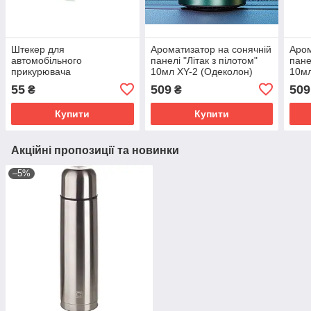
Штекер для
Ароматизатор на сонячній
Аром
автомобільного
панелі "Літак з пілотом"
пане
прикурювача
10мл XY-2 (Одеколон)
10мл
універсальний з
55
509
509
₴
₴
запобіжником ! індикатор
Купити
Купити
Акційні пропозиції та новинки
–5%