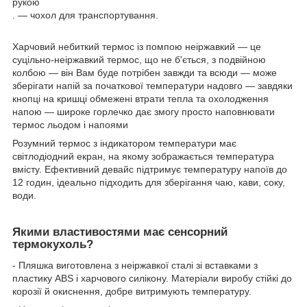
рукою
. — чохол для транспортування.
Харчовий небиткий термос із помпою неіржавкий — це
суцільно-неіржавкий термос, що не б'ється, з подвійною
колбою — він Вам буде потрібен завжди та всюди — може
зберігати напій за початкової температури надовго — завдяки
кнопці на кришці обмежені втрати тепла та охолодження
напою — широке горлечко дає змогу просто наповнювати
термос льодом і напоями
Розумний термос з індикатором температури має
світлодіодний екран, на якому зображається температура
вмісту. Ефективний девайс підтримує температуру напоїв до
12 годин, ідеально підходить для зберігання чаю, кави, соку,
води.
Якими властивостями має сенсорний
термокухоль?
- Пляшка виготовлена з неіржавкої сталі зі вставками з
пластику ABS і харчового силікону. Матеріали виробу стійкі до
корозії й окиснення, добре витримують температуру.