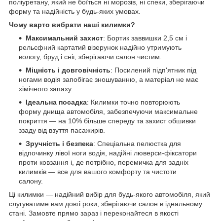
поліуретану, який не боїться ні морозів, ні спеки, зберігаючи
форму та надійність у будь-яких умовах.
Чому варто вибрати наші килимки?
Максимальний захист
: Бортик заввишки 2,5 см і
рельєфний картатий візерунок надійно утримують
вологу, бруд і сніг, зберігаючи салон чистим.
Міцність і довговічність
: Посилений підп'ятник під
ногами водія запобігає зношуванню, а матеріал не має
хімічного запаху.
Ідеальна посадка
: Килимки точно повторюють
форму днища автомобіля, забезпечуючи максимальне
покриття — на 10% більше спереду та захист обшивки
ззаду від взуття пасажирів.
Зручність і безпека
: Спеціальна пелюстка для
відпочинку лівої ноги водія, надійні люверси-фіксатори
проти ковзання і, де потрібно, перемичка для задніх
килимків — все для вашого комфорту та чистоти
салону.
Ці килимки — надійний вибір для будь-якого автомобіля, який
слугуватиме вам довгі роки, зберігаючи салон в ідеальному
стані. Замовте прямо зараз і переконайтеся в якості