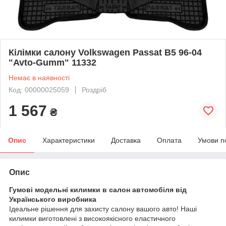
Кілімки салону Volkswagen Passat B5 96-04
"Avto-Gumm" 11332
Немає в наявності
Код: 00000025059
Роздріб
1 567
₴
Опис
Характеристики
Доставка
Оплата
Умови п
Опис
Гумові модельні килимки в салон автомобіля від
Українського виробника
Ідеальне рішення для захисту салону вашого авто! Наші
килимки виготовлені з високоякісного еластичного