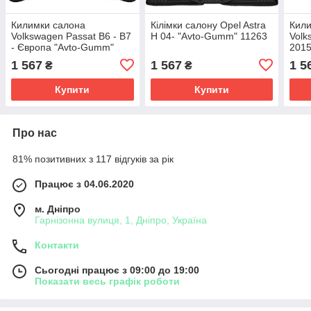
Килимки салона
Кілімки салону Opel Astra
Кили
Volkswagen Passat B6 - B7
H 04- "Avto-Gumm" 11263
Volk
- Європа "Avto-Gumm"
2015
11333
114
1 567
1 567
1 5
₴
₴
Купити
Купити
Про нас
81% позитивних з 117 відгуків за рік
Працює з 04.06.2020
м. Дніпро
Гарнізонна вулиця, 1, Дніпро, Україна
Контакти
Сьогодні працює з 09:00 до 19:00
Показати весь графік роботи