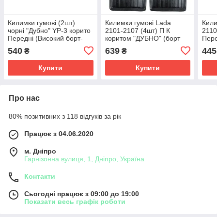
Килимки гумові (2шт)
Килимки гумові Lada
Кили
чорні "Дубно" YP-3 корито
2101-2107 (4шт) П К
2110
Передні (Високий борт-
коритом "ДУБНО" (борт
Пере
4см,)
4,5см,)
540
639
445
₴
₴
Купити
Купити
Про нас
80% позитивних з 118 відгуків за рік
Працює з 04.06.2020
м. Дніпро
Гарнізонна вулиця, 1, Дніпро, Україна
Контакти
Сьогодні працює з 09:00 до 19:00
Показати весь графік роботи