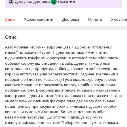
Доступна доставка
Опис
Характеристики
Доставка
Оплата
Умови п
Опис
Автомобільні килимки виробництва г. Дубно виготовлені з
якісної нетоксичної гуми. Підлогові автокилимки істотно
підвищують комфорт користування автомобілем: зберігають
оббивку салону від стирання та забруднень. Гума, з якої
виготовлена ця продукція, стійка до зносу та забезпечує такі
корисні експлуатаційні характеристики: Надійне зчеплення з
поверхнею (кири не ковзають) Гума відштовхує бруд і легко
миється Коври не пропускають вологу, надійно захищаючи
оббивку салону. Виробник виготовляє килимки з урахуванням
конструкції підлоги автомобілів, для яких вони призначені. Для
універсальних килимків фактура гуми дає змогу без значної
праці точніше припасувати розмір килимка під свої потреби,
вирізавши гумовими ножами. Килимки для автомобіля —
незамінний аксесуар, що істотно підвищує зручність
експлуатації машини, а також її збереження. Гумові килимки