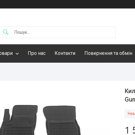
овари
Про нас
Контакти
Повернення та обмін
Кил
Gu
Нем
1 