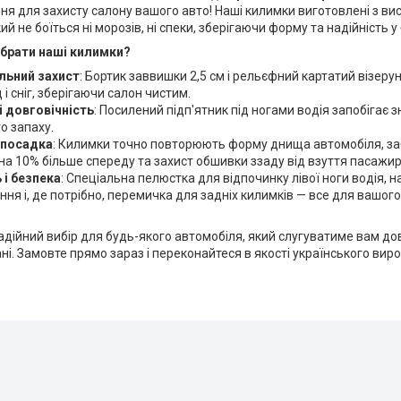
ня для захисту салону вашого авто! Наші килимки виготовлені з ви
ий не боїться ні морозів, ні спеки, зберігаючи форму та надійність 
брати наші килимки?
ьний захист
: Бортик заввишки 2,5 см і рельєфний картатий візер
 і сніг, зберігаючи салон чистим.
і довговічність
: Посилений підп'ятник під ногами водія запобігає 
о запаху.
 посадка
: Килимки точно повторюють форму днища автомобіля, 
на 10% більше спереду та захист обшивки ззаду від взуття пасажир
 і безпека
: Спеціальна пелюстка для відпочинку лівої ноги водія, 
ння і, де потрібно, перемичка для задніх килимків — все для вашог
адійний вибір для будь-якого автомобіля, який слугуватиме вам дов
ні. Замовте прямо зараз і переконайтеся в якості українського вир