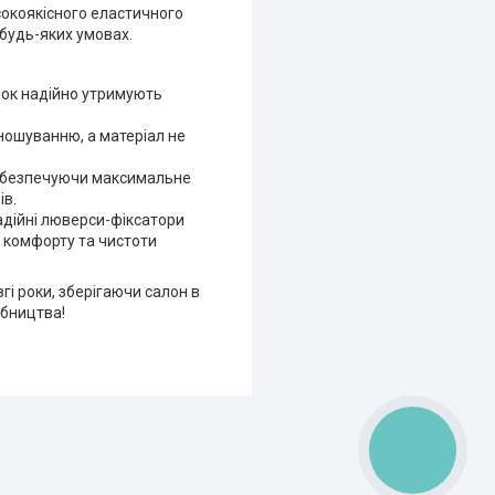
сокоякісного еластичного
у будь-яких умовах.
унок надійно утримують
зношуванню, а матеріал не
забезпечуючи максимальне
ів.
надійні люверси-фіксатори
о комфорту та чистоти
гі роки, зберігаючи салон в
обництва!
КНОПКА
ЗВ'ЯЗКУ