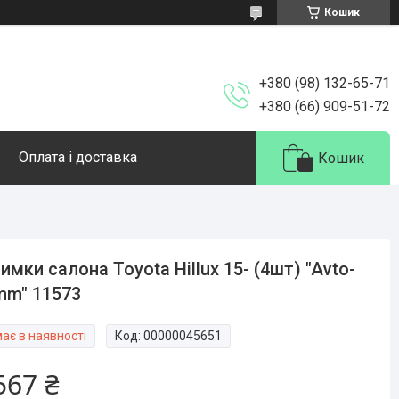
Кошик
+380 (98) 132-65-71
+380 (66) 909-51-72
Оплата і доставка
Кошик
имки салона Toyota Hillux 15- (4шт) "Avto-
mm" 11573
ає в наявності
Код:
00000045651
567 ₴