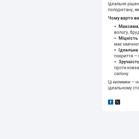
Ідеальне рішен
поліуретану, як
Чому варто ви
Максимал
вологу, бруд
Міцність 
має хімічног
Ідеальна
покриття — 
Зручність
проти ковза
салону.
Ці килимки — н
ідеальному ста