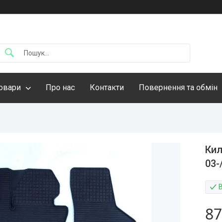
овари
Про нас
Контакти
Повернення та обмін
Кил
03-
87