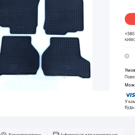
+380
КИЇВ
пов
У ко
будь