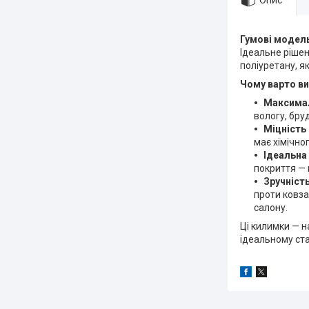
Опис
Гумові модель
Ідеальне рішен
поліуретану, як
Чому варто ви
Максимал
вологу, бруд
Міцність 
має хімічног
Ідеальна
покриття — 
Зручність
проти ковза
салону.
Ці килимки — н
ідеальному ста