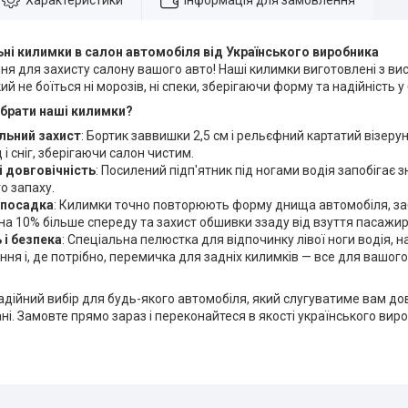
Характеристики
Інформація для замовлення
ні килимки в салон автомобіля від Українського виробника
ня для захисту салону вашого авто! Наші килимки виготовлені з ви
ий не боїться ні морозів, ні спеки, зберігаючи форму та надійність 
брати наші килимки?
ьний захист
: Бортик заввишки 2,5 см і рельєфний картатий візер
 і сніг, зберігаючи салон чистим.
і довговічність
: Посилений підп'ятник під ногами водія запобігає 
о запаху.
 посадка
: Килимки точно повторюють форму днища автомобіля, 
на 10% більше спереду та захист обшивки ззаду від взуття пасажир
 і безпека
: Спеціальна пелюстка для відпочинку лівої ноги водія, 
ння і, де потрібно, перемичка для задніх килимків — все для вашог
адійний вибір для будь-якого автомобіля, який слугуватиме вам дов
ні. Замовте прямо зараз і переконайтеся в якості українського вир