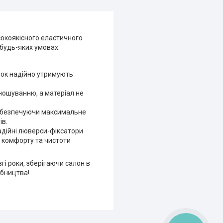
сокоякісного еластичного
у будь-яких умовах.
унок надійно утримують
зношуванню, а матеріал не
забезпечуючи максимальне
ів.
надійні люверси-фіксатори
о комфорту та чистоти
гі роки, зберігаючи салон в
обництва!