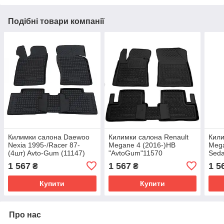
Подібні товари компанії
Килимки салона Daewoo
Килимки салона Renault
Кили
Nexia 1995-/Racer 87-
Megane 4 (2016-)HB
Mega
(4шт) Avto-Gum (11147)
"AvtoGum"11570
Seda
"Av
1 567
1 567
1 5
₴
₴
Купити
Купити
Про нас