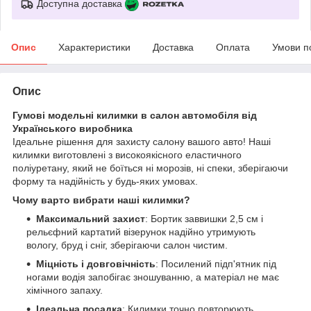
Доступна доставка
Опис
Характеристики
Доставка
Оплата
Умови п
Опис
Гумові модельні килимки в салон автомобіля від
Українського виробника
Ідеальне рішення для захисту салону вашого авто! Наші
килимки виготовлені з високоякісного еластичного
поліуретану, який не боїться ні морозів, ні спеки, зберігаючи
форму та надійність у будь-яких умовах.
Чому варто вибрати наші килимки?
Максимальний захист
: Бортик заввишки 2,5 см і
рельєфний картатий візерунок надійно утримують
вологу, бруд і сніг, зберігаючи салон чистим.
Міцність і довговічність
: Посилений підп'ятник під
ногами водія запобігає зношуванню, а матеріал не має
хімічного запаху.
Ідеальна посадка
: Килимки точно повторюють