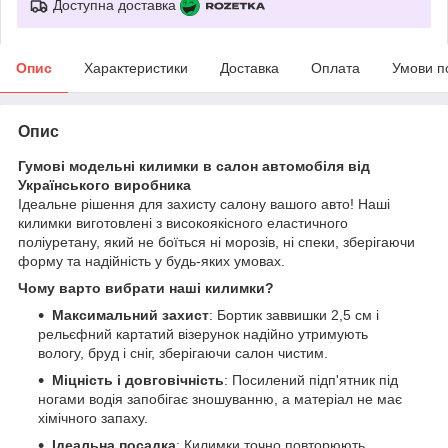
Доступна доставка
Опис
Характеристики
Доставка
Оплата
Умови п
Опис
Гумові модельні килимки в салон автомобіля від
Українського виробника
Ідеальне рішення для захисту салону вашого авто! Наші
килимки виготовлені з високоякісного еластичного
поліуретану, який не боїться ні морозів, ні спеки, зберігаючи
форму та надійність у будь-яких умовах.
Чому варто вибрати наші килимки?
Максимальний захист
: Бортик заввишки 2,5 см і
рельєфний картатий візерунок надійно утримують
вологу, бруд і сніг, зберігаючи салон чистим.
Міцність і довговічність
: Посилений підп'ятник під
ногами водія запобігає зношуванню, а матеріал не має
хімічного запаху.
Ідеальна посадка
: Килимки точно повторюють