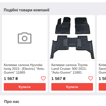
Подібні товари компанії
Килимки салона Hyundai
Килимки салона Toyota
Кілі
Ioniq 2021- (Electric) "Avto-
Land Cruiser 300 2021-
Sant
Gumm" 11865
"Avto-Gumm" 11881
Gum
1 567
1 567
1 5
₴
₴
Купити
Купити
Про нас