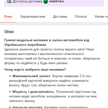
Доступна доставка
Опис
Характеристики
Доставка
Оплата
Умови п
Опис
Гумові модельні килимки в салон автомобіля від
Українського виробника
Ідеальне рішення для захисту салону вашого авто! Наші
килимки виготовлені з високоякісного еластичного
поліуретану, який не боїться ні морозів, ні спеки, зберігаючи
форму та надійність у будь-яких умовах.
Чому варто вибрати наші килимки?
Максимальний захист
: Бортик заввишки 2,5 см і
рельєфний картатий візерунок надійно утримують
вологу, бруд і сніг, зберігаючи салон чистим.
Міцність і довговічність
: Посилений підп'ятник під
ногами водія запобігає зношуванню, а матеріал не має
хімічного запаху.
Ідеальна посадка
: Килимки точно повторюють