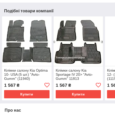
Подібні товари компанії
Кілімки салону Kia Optima
Кілімки салону Kia
Кілі
10- USA (5 шт.) "Avto-
Sportage IV 20> "Avto-
12- 
Gumm" (11940)
Gumm" 11813
(111
1 567
1 567
1 5
₴
₴
Купити
Купити
Про нас