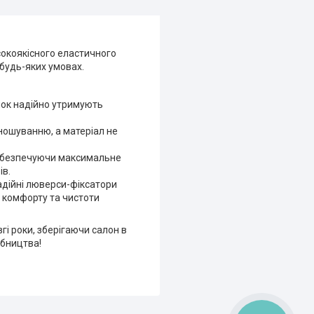
сокоякісного еластичного
у будь-яких умовах.
унок надійно утримують
зношуванню, а матеріал не
забезпечуючи максимальне
ів.
надійні люверси-фіксатори
о комфорту та чистоти
гі роки, зберігаючи салон в
обництва!