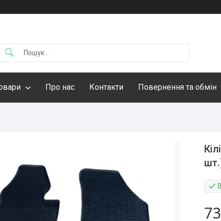
овари
Про нас
Контакти
Повернення та обмін
Кіл
шт.
73