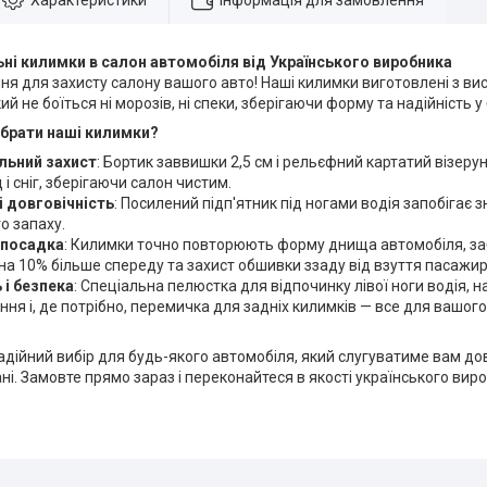
Характеристики
Інформація для замовлення
ні килимки в салон автомобіля від Українського виробника
ня для захисту салону вашого авто! Наші килимки виготовлені з ви
ий не боїться ні морозів, ні спеки, зберігаючи форму та надійність 
брати наші килимки?
ьний захист
: Бортик заввишки 2,5 см і рельєфний картатий візер
 і сніг, зберігаючи салон чистим.
і довговічність
: Посилений підп'ятник під ногами водія запобігає 
о запаху.
 посадка
: Килимки точно повторюють форму днища автомобіля, 
на 10% більше спереду та захист обшивки ззаду від взуття пасажир
 і безпека
: Спеціальна пелюстка для відпочинку лівої ноги водія, 
ння і, де потрібно, перемичка для задніх килимків — все для вашог
адійний вибір для будь-якого автомобіля, який слугуватиме вам дов
ні. Замовте прямо зараз і переконайтеся в якості українського вир