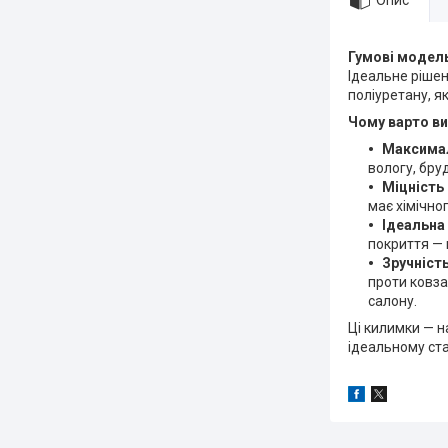
Опис
Гумові модель
Ідеальне рішен
поліуретану, як
Чому варто ви
Максимал
вологу, бруд
Міцність 
має хімічног
Ідеальна
покриття — 
Зручність
проти ковза
салону.
Ці килимки — н
ідеальному ста