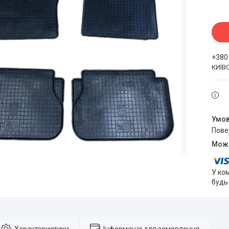
+380
КИЇВ
пов
У ко
будь