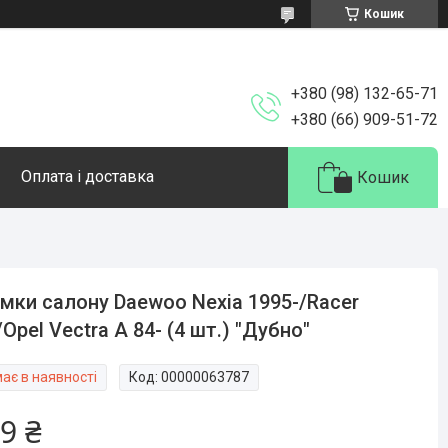
Кошик
+380 (98) 132-65-71
+380 (66) 909-51-72
Оплата і доставка
Кошик
імки салону Daewoo Nexia 1995-/Racer
/Opel Vectra A 84- (4 шт.) "Дубно"
ає в наявності
Код:
00000063787
9 ₴