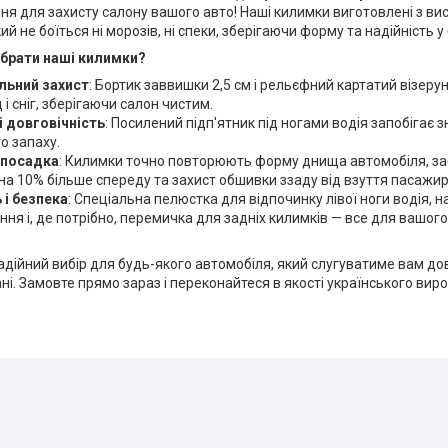
ня для захисту салону вашого авто! Наші килимки виготовлені з ви
ий не боїться ні морозів, ні спеки, зберігаючи форму та надійність 
брати наші килимки?
ьний захист
: Бортик заввишки 2,5 см і рельєфний картатий візер
 і сніг, зберігаючи салон чистим.
і довговічність
: Посилений підп'ятник під ногами водія запобігає 
о запаху.
 посадка
: Килимки точно повторюють форму днища автомобіля, 
на 10% більше спереду та захист обшивки ззаду від взуття пасажир
 і безпека
: Спеціальна пелюстка для відпочинку лівої ноги водія, 
ння і, де потрібно, перемичка для задніх килимків — все для вашог
адійний вибір для будь-якого автомобіля, який слугуватиме вам дов
ні. Замовте прямо зараз і переконайтеся в якості українського вир