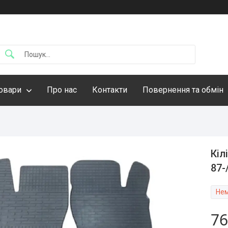
овари
Про нас
Контакти
Повернення та обмін
Кіл
87-
Нем
76