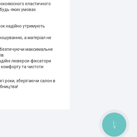
сокоякісного еластичного
у будь-яких умовах.
унок надійно утримують
зношуванню, а матеріал не
забезпечуючи максимальне
ів.
надійні люверси-фіксатори
о комфорту та чистоти
гі роки, зберігаючи салон в
обництва!
КНОПКА
ЗВ'ЯЗКУ