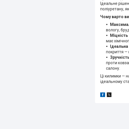
Ідеальне рішен
поліуретану, як
Чому варто ви
Максимал
вологу, бруд
Міцність 
має хімічног
Ідеальна
покриття — 
Зручність
проти ковза
салону.
Ці килимки — н
ідеальному ста