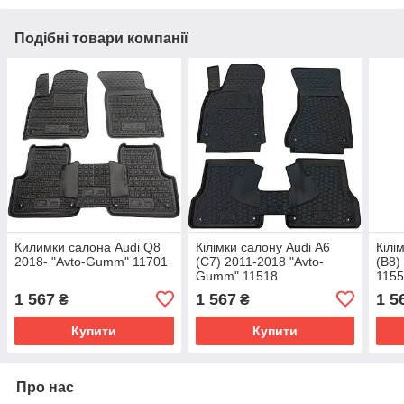
Подібні товари компанії
Килимки салона Audi Q8
Кілімки салону Audi А6
Кілі
2018- "Avto-Gumm" 11701
(C7) 2011-2018 "Avto-
(В8)
Gumm" 11518
115
1 567
1 567
1 5
₴
₴
Купити
Купити
Про нас