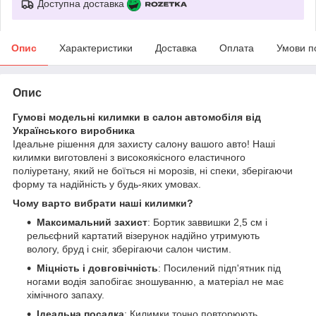
Доступна доставка
Опис
Характеристики
Доставка
Оплата
Умови п
Опис
Гумові модельні килимки в салон автомобіля від
Українського виробника
Ідеальне рішення для захисту салону вашого авто! Наші
килимки виготовлені з високоякісного еластичного
поліуретану, який не боїться ні морозів, ні спеки, зберігаючи
форму та надійність у будь-яких умовах.
Чому варто вибрати наші килимки?
Максимальний захист
: Бортик заввишки 2,5 см і
рельєфний картатий візерунок надійно утримують
вологу, бруд і сніг, зберігаючи салон чистим.
Міцність і довговічність
: Посилений підп'ятник під
ногами водія запобігає зношуванню, а матеріал не має
хімічного запаху.
Ідеальна посадка
: Килимки точно повторюють