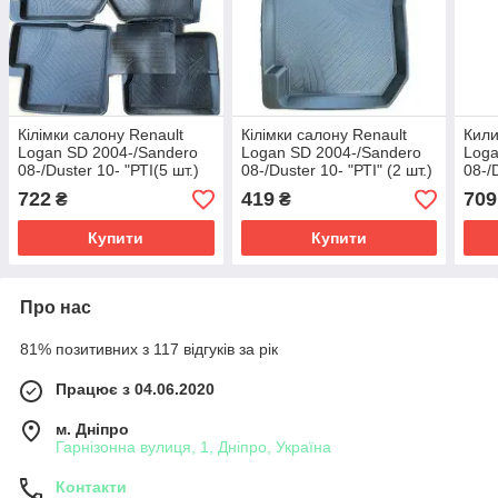
Кілімки салону Renault
Кілімки салону Renault
Кили
Logan SD 2004-/Sandero
Logan SD 2004-/Sandero
Loga
08-/Duster 10- "РТІ(5 шт.)
08-/Duster 10- "РТІ" (2 шт.)
08-/
(Премічка)
Передні
Євро
722
419
709
₴
₴
Купити
Купити
Про нас
81% позитивних з 117 відгуків за рік
Працює з 04.06.2020
м. Дніпро
Гарнізонна вулиця, 1, Дніпро, Україна
Контакти