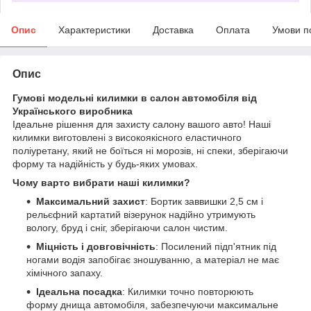
Опис
Характеристики
Доставка
Оплата
Умови п
Опис
Гумові модельні килимки в салон автомобіля від
Українського виробника
Ідеальне рішення для захисту салону вашого авто! Наші
килимки виготовлені з високоякісного еластичного
поліуретану, який не боїться ні морозів, ні спеки, зберігаючи
форму та надійність у будь-яких умовах.
Чому варто вибрати наші килимки?
Максимальний захист
: Бортик заввишки 2,5 см і
рельєфний картатий візерунок надійно утримують
вологу, бруд і сніг, зберігаючи салон чистим.
Міцність і довговічність
: Посилений підп'ятник під
ногами водія запобігає зношуванню, а матеріал не має
хімічного запаху.
Ідеальна посадка
: Килимки точно повторюють
форму днища автомобіля, забезпечуючи максимальне