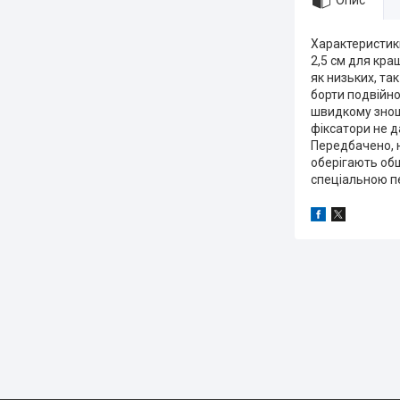
Опис
Характеристики
2,5 см для кра
як низьких, та
борти подвійно
швидкому зношу
фіксатори не д
Передбачено, н
оберігають обш
спеціальною пе