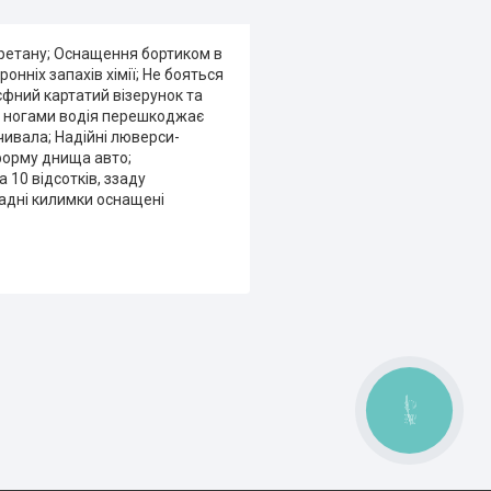
уретану; Оснащення бортиком в
нніх запахів хімії; Не бояться
єфний картатий візерунок та
ід ногами водія перешкоджає
чивала; Надійні люверси-
форму днища авто;
10 відсотків, ззаду
задні килимки оснащені
КНОПКА
ЗВ'ЯЗКУ