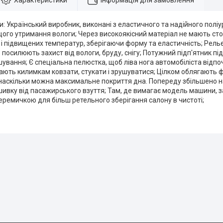
Характеристики
Інформація для замовлення
: Український виробник, виконані з еластичного та надійного полі
щого утримання вологи; Через високоякісний матеріал не мають сторо
к і підвищених температур, зберігаючи форму та еластичність; Рель
 посилюють захист від вологи, бруду, снігу; Потужний підп'ятник п
вання; Є спеціальна пелюстка, щоб ліва нога автомобіліста відпо
ають килимкам ковзати, стукати і зрушуватися; Цілком облягають 
аскільки можна максимальне покриття дна. Попереду збільшено на 
ивку від пасажирського взуття; Там, де вимагає модель машини, 
ремичкою для більш ретельного зберігання салону в чистоті;