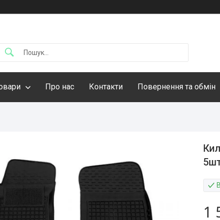
овари
Про нас
Контакти
Повернення та обмін
Кил
5шт
1 