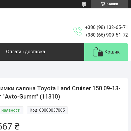
Кошик
+380 (98) 132-65-71
+380 (66) 909-51-72
Оплата і доставка
Кошик
имки салона Toyota Land Cruiser 150 09-13-
 "Avto-Gumm" (11310)
В наявності
Код:
00000037065
567 ₴