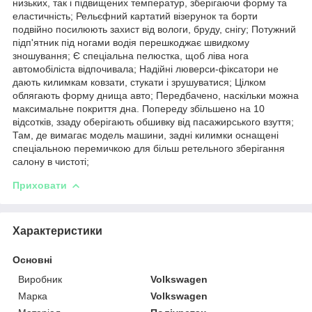
низьких, так і підвищених температур, зберігаючи форму та
еластичність; Рельєфний картатий візерунок та борти
подвійно посилюють захист від вологи, бруду, снігу; Потужний
підп'ятник під ногами водія перешкоджає швидкому
зношування; Є спеціальна пелюстка, щоб ліва нога
автомобіліста відпочивала; Надійні люверси-фіксатори не
дають килимкам ковзати, стукати і зрушуватися; Цілком
облягають форму днища авто; Передбачено, наскільки можна
максимальне покриття дна. Попереду збільшено на 10
відсотків, ззаду оберігають обшивку від пасажирського взуття;
Там, де вимагає модель машини, задні килимки оснащені
спеціальною перемичкою для більш ретельного зберігання
салону в чистоті;
Приховати
Характеристики
Основні
Виробник
Volkswagen
Марка
Volkswagen