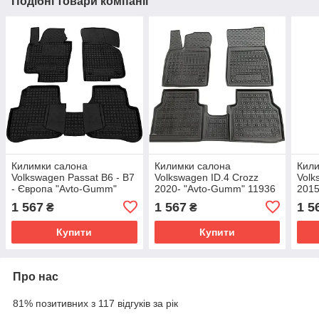
Подібні товари компанії
Килимки салона
Килимки салона
Кили
Volkswagen Passat B6 - B7
Volkswagen ID.4 Crozz
Volk
- Європа "Avto-Gumm"
2020- "Avto-Gumm" 11936
2015
11333
114
1 567
1 567
1 5
₴
₴
Купити
Купити
Про нас
81% позитивних з 117 відгуків за рік