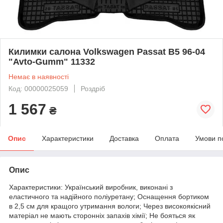
Килимки салона Volkswagen Passat B5 96-04
"Avto-Gumm" 11332
Немає в наявності
Код: 00000025059
Роздріб
1 567
₴
Опис
Характеристики
Доставка
Оплата
Умови п
Опис
Характеристики: Український виробник, виконані з
еластичного та надійного поліуретану; Оснащення бортиком
в 2,5 см для кращого утримання вологи; Через високоякісний
матеріал не мають сторонніх запахів хімії; Не бояться як