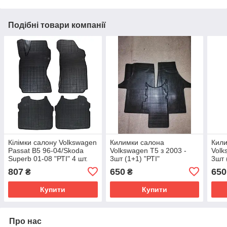
Подібні товари компанії
Кілімки салону Volkswagen
Килимки салона
Кили
Passat B5 96-04/Skoda
Volkswagen T5 з 2003 -
Volk
Superb 01-08 "РТІ" 4 шт.
3шт (1+1) "РТІ"
3шт 
807
650
650
₴
₴
Купити
Купити
Про нас