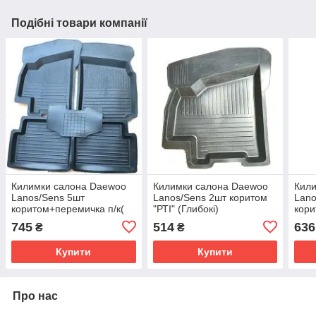
Подібні товари компанії
Килимки салона Daewoo
Килимки салона Daewoo
Кил
Lanos/Sens 5шт
Lanos/Sens 2шт коритом
Lano
коритом+перемичка п/к(
"РТІ" (Глибокі)
кори
Глибокі,борт 4,5см) "РТІ"
4см)
745
514
636
₴
₴
Купити
Купити
Про нас