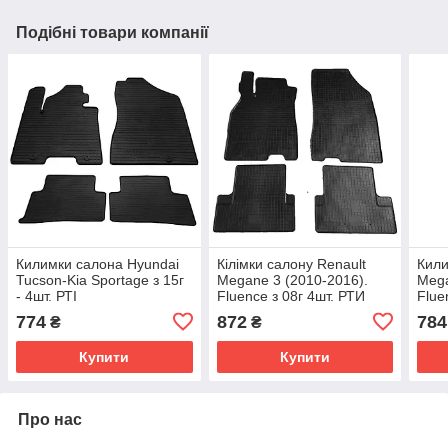
Подібні товари компанії
Килимки салона Hyundai
Кілімки салону Renault
Кили
Tucson-Kia Sportage з 15г
Megane 3 (2010-2016).
Mega
- 4шт. РТІ
Fluence з 08г 4шт. РТИ
Flue
774
872
784
₴
₴
Купити
Купити
Про нас