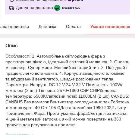
Доступна доставка
арактеристики
Доставка
Оплата
Умови повернення
Опис
Особливості: 1. Автомобільна світлодіодна фара з
проєкторною лінзою, ідеальний світловий малюнок. 2. Оновіть
мінірозмір. Супер мини. Менший за старий тип. 3. Під'єднай і
працюй, легко встановити. 4. Корпус з авіаційного алюмінію
та вбудований вентилятор, швидке розсіювання тепла.
Параметри: Напруга: DC 12 V 24 V 32 V Потяжність: 100W/
комплект (2 шт.) Тіп чипа: 3570+1860 CSP CHIPКолерна
температура: 6500KСвітловий потік: 11000LM (2 шт.) CANBUS:
CANBUS Без помилок Вентилятор охолодження: так Роботоча
температура: -40 C + 105 CДля автомобілів 1990-2022 льоту
Призначення: Фара, Протитуманна фараСлот для затискача:
міцний металевий затискач, який можна повертати на 360
градусів для регулювання променя
Приховати