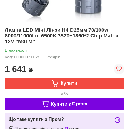
Лампа LED Міні Лінзи H4 D25мм 70/100w
8000/11000Lm 6500K 3570+1860*2 Chip Matrix
12V "M01M"
В наявності
Код: 00000071158
Роздріб
1 641
₴
Купити
або
Купити з
Що таке купити з Пром?
Замовлення під захистом