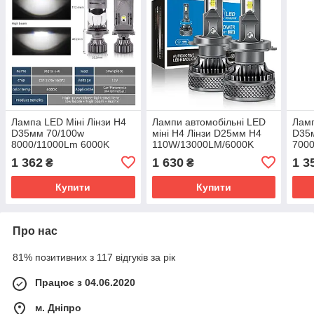
Лампа LED Міні Лінзи H4
Лампи автомобільні LED
Ламп
D35мм 70/100w
міні H4 Лінзи D25мм H4
D35
8000/11000Lm 6000K
110W/13000LM/6000K
700
3570+1860*2 12 V "M01K"
7035+7535 Module9-
3570
1 362
1 630
1 3
₴
₴
36VCanbus F40Mini
"M0
Купити
Купити
Про нас
81% позитивних з 117 відгуків за рік
Працює з 04.06.2020
м. Дніпро