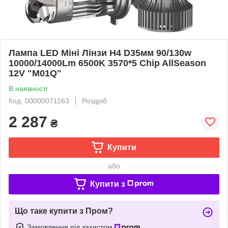
Лампа LED Міні Лінзи H4 D35мм 90/130w
10000/14000Lm 6500K 3570*5 Chip AllSeason
12V "M01Q"
В наявності
Код: 00000071163
Роздріб
2 287
₴
Купити
або
Купити з
Що таке купити з Пром?
Замовлення під захистом