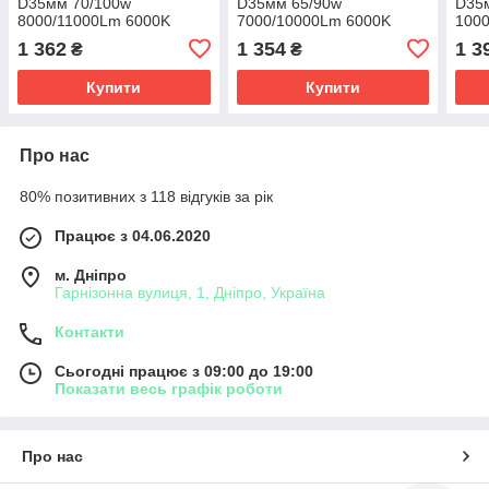
D35мм 70/100w
D35мм 65/90w
D35
8000/11000Lm 6000K
7000/10000Lm 6000K
100
3570+1860*2 12 V "M01K"
3570+1860 Chips 12v
3570
1 362
1 354
1 3
₴
₴
"M01P"
Купити
Купити
Про нас
80% позитивних з 118 відгуків за рік
Працює з 04.06.2020
м. Дніпро
Гарнізонна вулиця, 1, Дніпро, Україна
Контакти
Сьогодні працює з 09:00 до 19:00
Показати весь графік роботи
Про нас