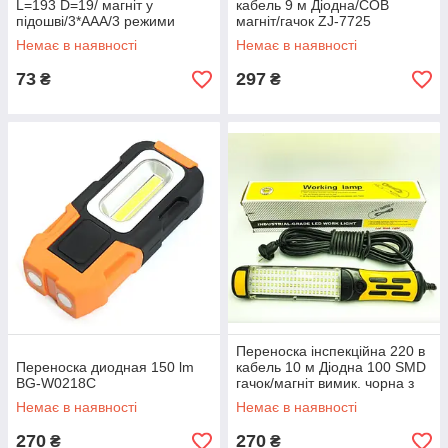
L=193 D=19/ магніт у
кабель 9 м Діодна/COB
підошві/3*AAА/3 режими
магніт/гачок ZJ-7725
пластик/Q3-LM
Немає в наявності
Немає в наявності
73
297
₴
₴
Переноска інспекційна 220 в
Переноска диодная 150 lm
кабель 10 м Діодна 100 SMD
BG-W0218C
гачок/магніт вимик. чорна з
жовтим
Немає в наявності
Немає в наявності
270
270
₴
₴