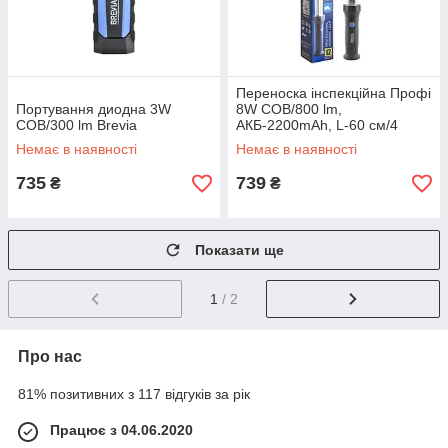
Переноска інспекційна Профі
Портування диодна 3W
8W COB/800 lm,
COB/300 lm Brevia
АКБ-2200mAh, L-60 см/4
магніти/2 гачки/Brevia
Немає в наявності
Немає в наявності
No11420
735
739
₴
₴
Показати ще
1
/ 2
Про нас
81% позитивних з 117 відгуків за рік
Працює з 04.06.2020