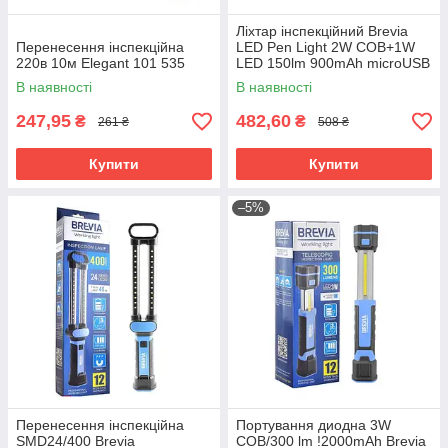
Ліхтар інспекційний Brevia
Перенесення інспекційна
LED Pen Light 2W COB+1W
220в 10м Elegant 101 535
LED 150lm 900mAh microUSB
11220
В наявності
В наявності
247,95
482,60
₴
₴
261 ₴
508 ₴
Купити
Купити
–5%
Перенесення інспекційна
Портування диодна 3W
SMD24/400 Brevia
COB/300 lm !2000mAh Brevia