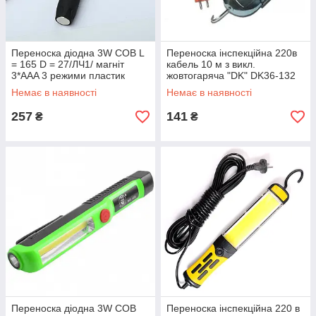
Переноска діодна 3W COB L
Переноска інспекційна 220в
= 165 D = 27/ЛЧ1/ магніт
кабель 10 м з викл.
3*AAA 3 режими пластик
жовтогаряча "DK" DK36-132
(25 шт./ясть)
Немає в наявності
Немає в наявності
257
141
₴
₴
Переноска діодна 3W COB
Переноска інспекційна 220 в