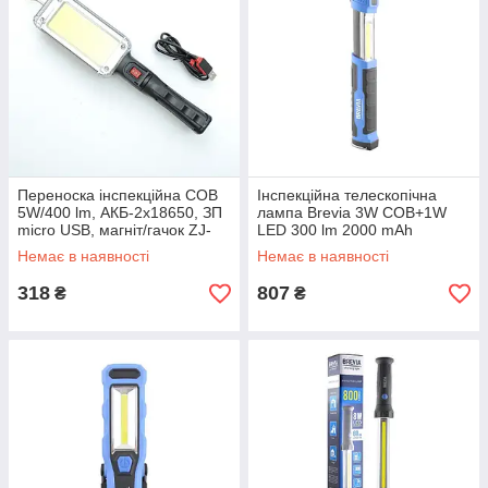
Переноска інспекційна COB
Інспекційна телескопічна
5W/400 lm, АКБ-2x18650, ЗП
лампа Brevia 3W COB+1W
micro USB, магніт/гачок ZJ-
LED 300 lm 2000 mAh
8859
(11350BR)
Немає в наявності
Немає в наявності
318
807
₴
₴