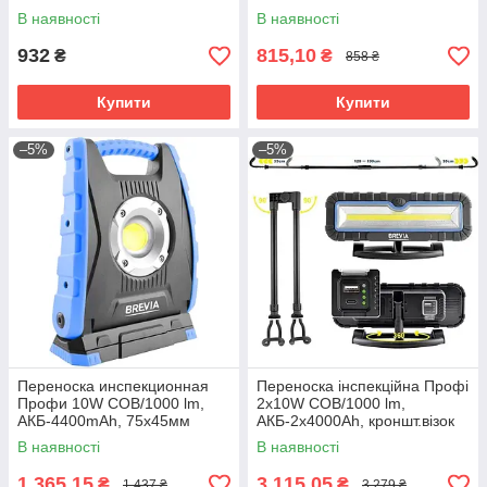
В наявності
В наявності
932
815,10
₴
₴
858 ₴
Купити
Купити
–5%
–5%
Переноска инспекционная
Переноска інспекційна Профі
Профи 10W COB/1000 lm,
2x10W COB/1000 lm,
АКБ-4400mAh, 75x45мм
АКБ-2x4000Ah, кроншт.візок
Brevia №11410
120-190 см/ Brevia No11520
В наявності
В наявності
1 365,15
3 115,05
₴
₴
1 437 ₴
3 279 ₴