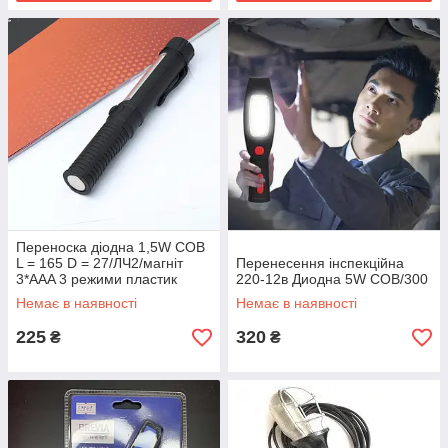
Переноска діодна 1,5W COB
L = 165 D = 27/ЛЧ2/магніт
Перенесення інспекційна
3*AAA 3 режими пластик
220-12в Диодна 5W COB/300
Немає в наявності
Немає в наявності
225
320
₴
₴