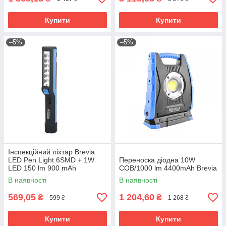
Купити
Купити
–5%
–5%
Інспекційний ліхтар Brevia
LED Pen Light 6SMD + 1W
Переноска діодна 10W
LED 150 lm 900 mAh
COB/1000 lm 4400mAh Brevia
(11210BR)
В наявності
В наявності
569,05
1 204,60
₴
₴
599 ₴
1 268 ₴
Купити
Купити