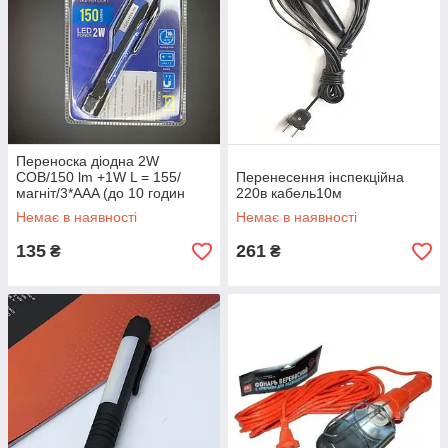
Переноска діодна 2W
COB/150 lm +1W L = 155/
Перенесення інспекційна
магніт/3*AAA (до 10 годин
220в кабель10м
роботи)/Brevia Led No11390
Немає в наявності
Немає в наявності
135
261
₴
₴